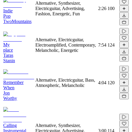
Alternative, Synthesizer,
Electricguitar, Advertising,
2:26
100
Indie
Fashion, Energetic, Fun
Pop
TwoMountains
Alternative, Electricguitar,
My
Electroamplified, Contemporary,
7:54
124
place
Melancholic, Energetic
Taras
Stanin
Alternative, Electricguitar, Bass,
Remember
4:04
120
Atmospheric, Melancholic
When
Jon
Worthy
Calling
Alternative, Synthesizer,
Instrumental
Electricguitar, Advertising,
3:00
114