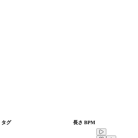
タグ
長さ
BPM