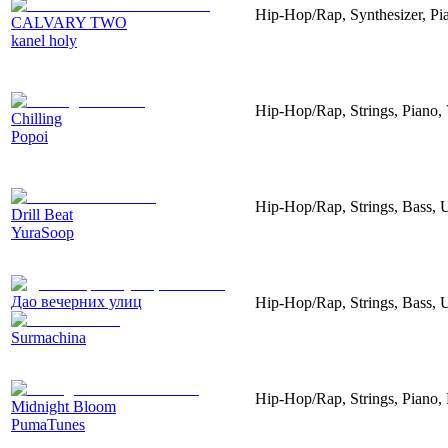
Hip-Hop/Rap, Synthesizer, Pia
CALVARY TWO
kanel holy
Hip-Hop/Rap, Strings, Piano,
Chilling
Popoi
Hip-Hop/Rap, Strings, Bass, U
Drill Beat
YuraSoop
Дао вечерних улиц
Hip-Hop/Rap, Strings, Bass, 
Surmachina
Hip-Hop/Rap, Strings, Piano,
Midnight Bloom
PumaTunes