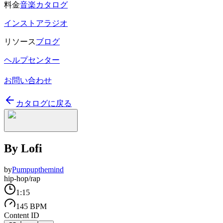
料金
音楽カタログ
インストアラジオ
リソース
ブログ
ヘルプセンター
お問い合わせ
カタログに戻る
By Lofi
by
Pumpupthemind
hip-hop/rap
1:15
145 BPM
Content ID