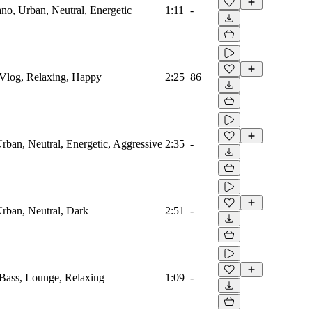
no, Urban, Neutral, Energetic
1:11
-
 Vlog, Relaxing, Happy
2:25
86
rban, Neutral, Energetic, Aggressive
2:35
-
Urban, Neutral, Dark
2:51
-
 Bass, Lounge, Relaxing
1:09
-