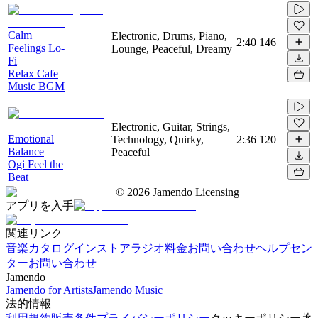
Calm
Electronic, Drums, Piano,
2:40
146
Feelings Lo-
Lounge, Peaceful, Dreamy
Fi
Relax Cafe
Music BGM
Electronic, Guitar, Strings,
Emotional
Technology, Quirky,
2:36
120
Balance
Peaceful
Ogi Feel the
Beat
©
2026
Jamendo Licensing
アプリを入手
関連リンク
音楽カタログ
インストアラジオ
料金
お問い合わせ
ヘルプセン
ター
お問い合わせ
Jamendo
Jamendo for Artists
Jamendo Music
法的情報