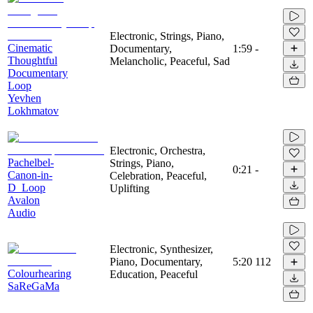
Electronic, Strings, Piano,
Cinematic
Documentary,
1:59
-
Thoughtful
Melancholic, Peaceful, Sad
Documentary
Loop
Yevhen
Lokhmatov
Electronic, Orchestra,
Pachelbel-
Strings, Piano,
0:21
-
Canon-in-
Celebration, Peaceful,
D_Loop
Uplifting
Avalon
Audio
Electronic, Synthesizer,
Piano, Documentary,
5:20
112
Colourhearing
Education, Peaceful
SaReGaMa