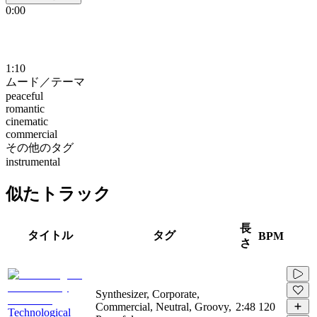
0:00
1:10
ムード／テーマ
peaceful
romantic
cinematic
commercial
その他のタグ
instrumental
似たトラック
長
タイトル
タグ
BPM
さ
Synthesizer, Corporate,
Commercial, Neutral, Groovy,
2:48
120
Technological