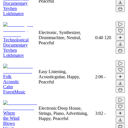
Peaceful
Documentary
Yevhen
Lokhmatov
Electronic, Synthesizer,
Drummachine, Neutral,
0:40
120
Technological
Peaceful
Documentary
Yevhen
Lokhmatov
Easy Listening,
Folk
Acousticguitar, Happy,
2:06
-
Acoustic
Peaceful
Calm
ForestMusic
Electronic/Deep House,
Where
Strings, Piano, Advertising,
3:02
-
the Wind
Happy, Peaceful
Blows