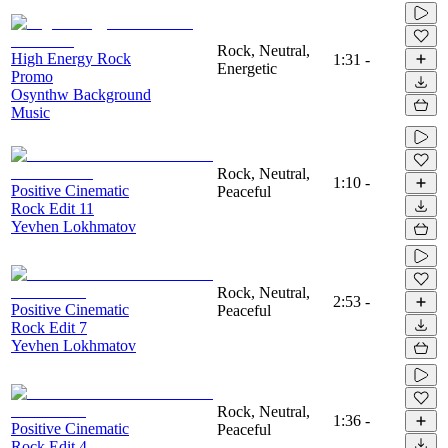
Rock, Neutral,
High Energy Rock
1:31
-
Energetic
Promo
Osynthw Background
Music
Rock, Neutral,
1:10
-
Positive Cinematic
Peaceful
Rock Edit 11
Yevhen Lokhmatov
Rock, Neutral,
2:53
-
Positive Cinematic
Peaceful
Rock Edit 7
Yevhen Lokhmatov
Rock, Neutral,
1:36
-
Positive Cinematic
Peaceful
Rock Edit 4