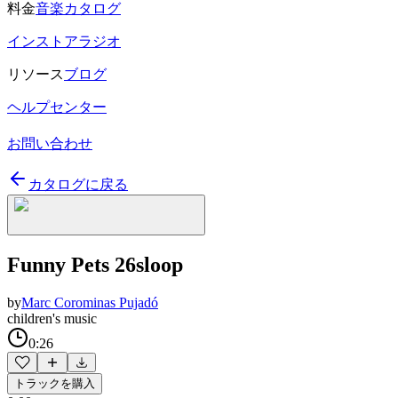
料金
音楽カタログ
インストアラジオ
リソース
ブログ
ヘルプセンター
お問い合わせ
カタログに戻る
Funny Pets 26sloop
by
Marc Corominas Pujadó
children's music
0:26
トラックを購入