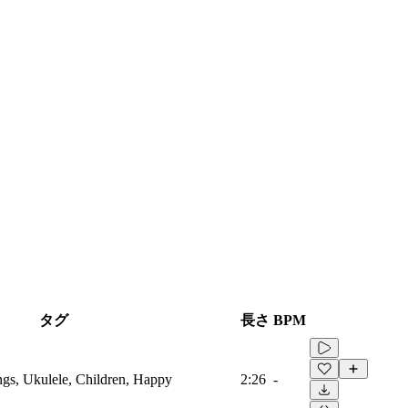
タグ
長さ
BPM
ings, Ukulele, Children, Happy
2:26
-