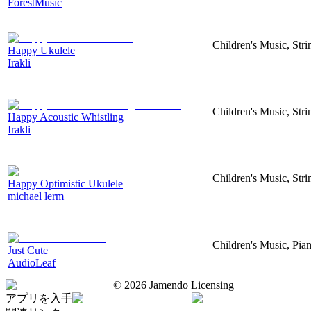
ForestMusic
Children's Music, Str
Happy Ukulele
Irakli
Children's Music, Str
Happy Acoustic Whistling
Irakli
Children's Music, Str
Happy Optimistic Ukulele
michael lerm
Children's Music, Pia
Just Cute
AudioLeaf
©
2026
Jamendo Licensing
アプリを入手