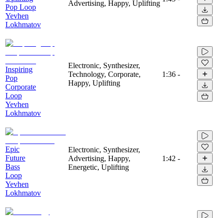
Advertising, Happy, Uplifting
Pop Loop
Yevhen
Lokhmatov
Electronic, Synthesizer,
Inspiring
Technology, Corporate,
1:36
-
Pop
Happy, Uplifting
Corporate
Loop
Yevhen
Lokhmatov
Epic
Electronic, Synthesizer,
Future
Advertising, Happy,
1:42
-
Bass
Energetic, Uplifting
Loop
Yevhen
Lokhmatov