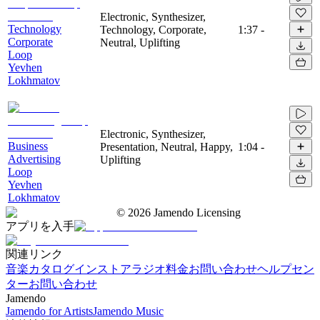
Electronic, Synthesizer,
Technology
Technology, Corporate,
1:37
-
Corporate
Neutral, Uplifting
Loop
Yevhen
Lokhmatov
Electronic, Synthesizer,
Business
Presentation, Neutral, Happy,
1:04
-
Advertising
Uplifting
Loop
Yevhen
Lokhmatov
©
2026
Jamendo Licensing
アプリを入手
関連リンク
音楽カタログ
インストアラジオ
料金
お問い合わせ
ヘルプセン
ター
お問い合わせ
Jamendo
Jamendo for Artists
Jamendo Music