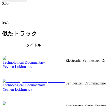
0:00
0:48
似たトラック
タイトル
Electronic, Synthesizer, D
Technological Documentary
Yevhen Lokhmatov
Synthesizer, Drummachine, 
Technological Documentary
Yevhen Lokhmatov
Synthesizer, News, Producti