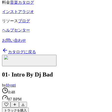
料金
音楽カタログ
インストアラジオ
リソース
ブログ
ヘルプセンター
お問い合わせ
カタログに戻る
01- Intro By Dj Bad
by
Hystri
0:48
87 BPM
トラックを購入