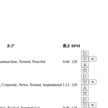
タグ
長さ
BPM
rummachine, Neutral, Peaceful
0:40
120
Corporate, News, Neutral, Inspirational
1:12
120
on, Neutral, Inspirational
0:40
120