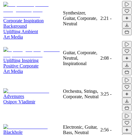
Synthesizer,
Guitar, Corporate,
2:21
-
Corporate Inspiration
Neutral
Background
Uplifting Ambient
Art Media
Guitar, Corporate,
Neutral,
2:08
-
Uplifting Inspiring
Inspirational
Positive Corporate
Art Media
Orchestra, Strings,
3:25
-
Advenures
Corporate, Neutral
Osipov Vladimir
Electronic, Guitar,
2:56
-
Blackhole
Bass, Neutral