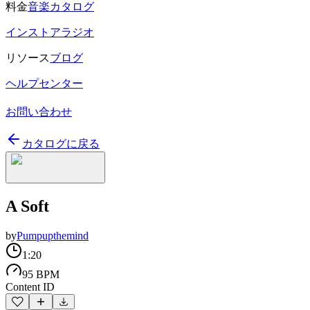
料金
音楽カタログ
インストアラジオ
リソース
ブログ
ヘルプセンター
お問い合わせ
カタログに戻る
A Soft
by
Pumpupthemind
1:20
95 BPM
Content ID