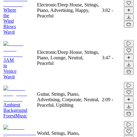
Electronic/Deep House, Strings,
Where
Piano, Advertising, Happy,
3:02
-
the
Peaceful
Wind
Blows
Wavit
Electronic/Deep House, Strings,
Piano, Lounge, Neutral,
3:47
-
3AM
Peaceful
in
Venice
Wavit
Guitar, Strings, Piano,
Advertising, Corporate, Neutral,
2:09
-
Ambient
Peaceful, Uplifting
Background
ForestMusic
World, Strings, Piano,