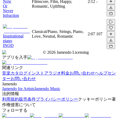
Now
Filmscore, Film, Happy,
2:12
-
Or
Romantic, Uplifting
Never
Infraction
Classical/Piano, Strings, Piano,
2:07
107
Inspirational
Love, Neutral, Romantic
piano
INOD
©
2026
Jamendo Licensing
アプリを入手
関連リンク
音楽カタログ
インストアラジオ
料金
お問い合わせ
ヘルプセン
ター
お問い合わせ
Jamendo
Jamendo for Artists
Jamendo Music
法的情報
利用規約
販売条件
プライバシーポリシー
クッキーポリシー
著
作権侵害について
フォローする