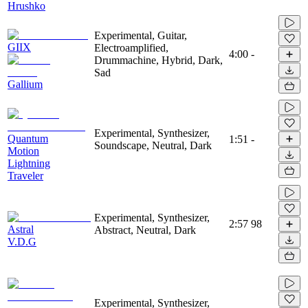
Hrushko
Experimental, Guitar,
GIIX
Electroamplified,
4:00
-
Drummachine, Hybrid, Dark,
Sad
Gallium
Experimental, Synthesizer,
Quantum
1:51
-
Soundscape, Neutral, Dark
Motion
Lightning
Traveler
Experimental, Synthesizer,
2:57
98
Astral
Abstract, Neutral, Dark
V.D.G
Experimental, Synthesizer,