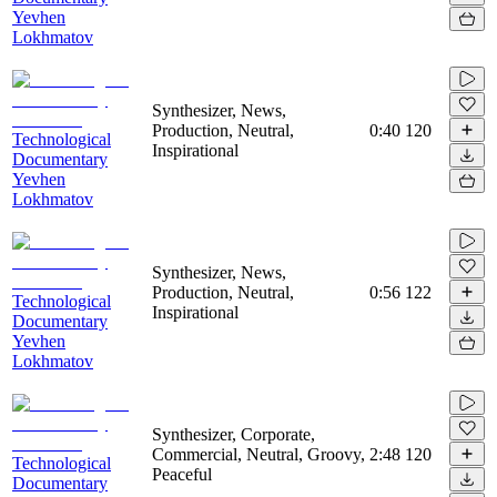
Yevhen
Lokhmatov
Synthesizer, News,
Production, Neutral,
0:40
120
Technological
Inspirational
Documentary
Yevhen
Lokhmatov
Synthesizer, News,
Production, Neutral,
0:56
122
Technological
Inspirational
Documentary
Yevhen
Lokhmatov
Synthesizer, Corporate,
Commercial, Neutral, Groovy,
2:48
120
Technological
Peaceful
Documentary