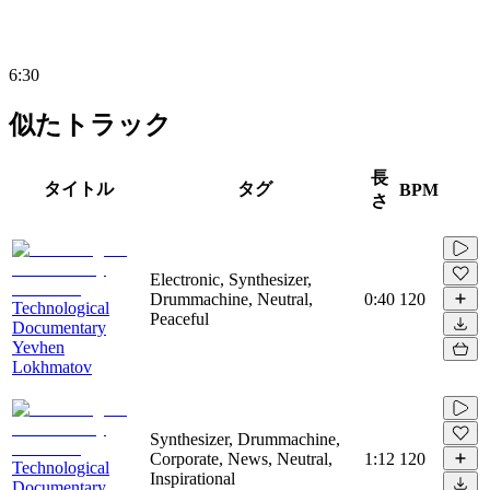
6:30
似たトラック
長
タイトル
タグ
BPM
さ
Electronic, Synthesizer,
Drummachine, Neutral,
0:40
120
Technological
Peaceful
Documentary
Yevhen
Lokhmatov
Synthesizer, Drummachine,
Corporate, News, Neutral,
1:12
120
Technological
Inspirational
Documentary