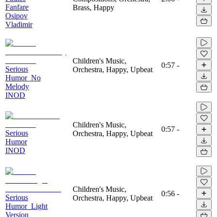
Fanfare
Brass, Happy
Osipov
Vladimir
Children's Music,
0:57
-
Serious
Orchestra, Happy, Upbeat
Humor_No
Melody
INOD
Children's Music,
0:57
-
Serious
Orchestra, Happy, Upbeat
Humor
INOD
Children's Music,
0:56
-
Serious
Orchestra, Happy, Upbeat
Humor_Light
Version