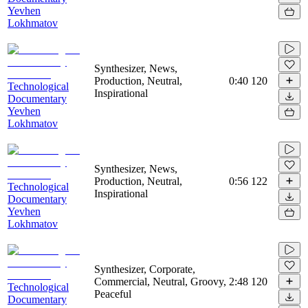
Yevhen
Lokhmatov
Synthesizer, News,
Production, Neutral,
0:40
120
Technological
Inspirational
Documentary
Yevhen
Lokhmatov
Synthesizer, News,
Production, Neutral,
0:56
122
Technological
Inspirational
Documentary
Yevhen
Lokhmatov
Synthesizer, Corporate,
Commercial, Neutral, Groovy,
2:48
120
Technological
Peaceful
Documentary