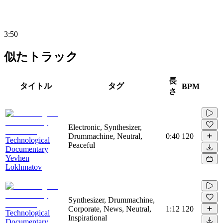
3:50
似たトラック
長
タイトル
タグ
BPM
さ
Electronic, Synthesizer,
Drummachine, Neutral,
0:40
120
Technological
Peaceful
Documentary
Yevhen
Lokhmatov
Synthesizer, Drummachine,
Corporate, News, Neutral,
1:12
120
Technological
Inspirational
Documentary