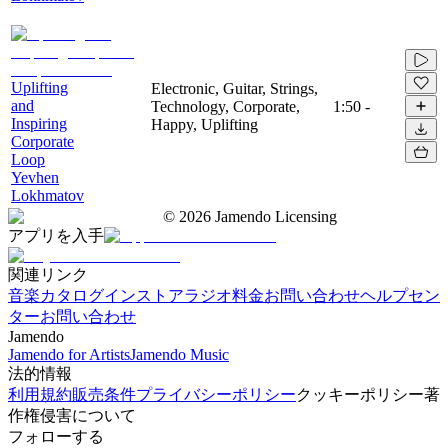
Uplifting
Electronic, Guitar, Strings,
and
Technology, Corporate,
1:50
-
Inspiring
Happy, Uplifting
Corporate
Loop
Yevhen
Lokhmatov
©
2026
Jamendo Licensing
アプリを入手
関連リンク
音楽カタログ
インストアラジオ
料金
お問い合わせ
ヘルプセン
ター
お問い合わせ
Jamendo
Jamendo for Artists
Jamendo Music
法的情報
利用規約
販売条件
プライバシーポリシー
クッキーポリシー
著
作権侵害について
フォローする