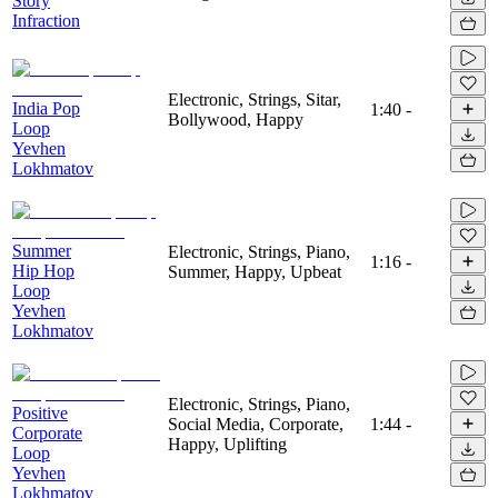
Story
Infraction
Electronic, Strings, Sitar,
India Pop
1:40
-
Bollywood, Happy
Loop
Yevhen
Lokhmatov
Summer
Electronic, Strings, Piano,
1:16
-
Hip Hop
Summer, Happy, Upbeat
Loop
Yevhen
Lokhmatov
Electronic, Strings, Piano,
Positive
Social Media, Corporate,
1:44
-
Corporate
Happy, Uplifting
Loop
Yevhen
Lokhmatov