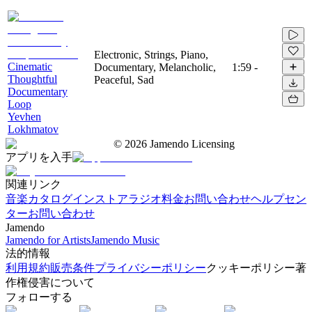
Electronic, Strings, Piano,
Cinematic
Documentary, Melancholic,
1:59
-
Thoughtful
Peaceful, Sad
Documentary
Loop
Yevhen
Lokhmatov
©
2026
Jamendo Licensing
アプリを入手
関連リンク
音楽カタログ
インストアラジオ
料金
お問い合わせ
ヘルプセン
ター
お問い合わせ
Jamendo
Jamendo for Artists
Jamendo Music
法的情報
利用規約
販売条件
プライバシーポリシー
クッキーポリシー
著
作権侵害について
フォローする