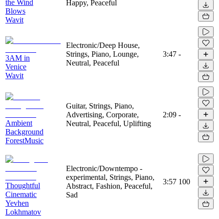
the Wind
Happy, Peaceful
Blows
Wavit
Electronic/Deep House,
Strings, Piano, Lounge,
3:47
-
3AM in
Neutral, Peaceful
Venice
Wavit
Guitar, Strings, Piano,
Advertising, Corporate,
2:09
-
Ambient
Neutral, Peaceful, Uplifting
Background
ForestMusic
Electronic/Downtempo -
experimental, Strings, Piano,
3:57
100
Thoughtful
Abstract, Fashion, Peaceful,
Cinematic
Sad
Yevhen
Lokhmatov