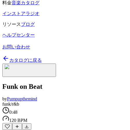
料金
音楽カタログ
インストアラジオ
リソース
ブログ
ヘルプセンター
お問い合わせ
カタログに戻る
Funk on Beat
by
Pumpupthemind
funk/r&b
0:48
120 BPM