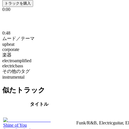
トラックを購入
0:00
0:48
ムード／テーマ
upbeat
corporate
楽器
electroamplified
electricbass
その他のタグ
instrumental
似たトラック
タイトル
Funk/R&B, Electricguitar, E
Shine of You