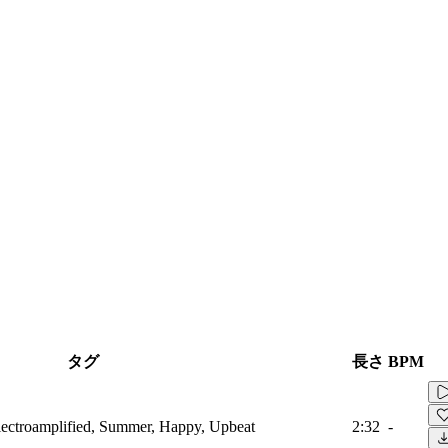
タグ
長さ
BPM
lectroamplified, Summer, Happy, Upbeat
2:32
-