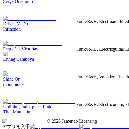
Serge Quadrado
Funk/R&B, Electroamplified,
Drives Me Nuts
Infraction
Pequeñas Victorias
Funk/R&B, Electricguitar, E
Living Camboya
Funk/R&B, Vocoder, Electric
Shine On
moodmode
Funk/R&B, Electricguitar, E
Uplifting and Upbeat funk
The_Mountain
©
2026
Jamendo Licensing
アプリを入手