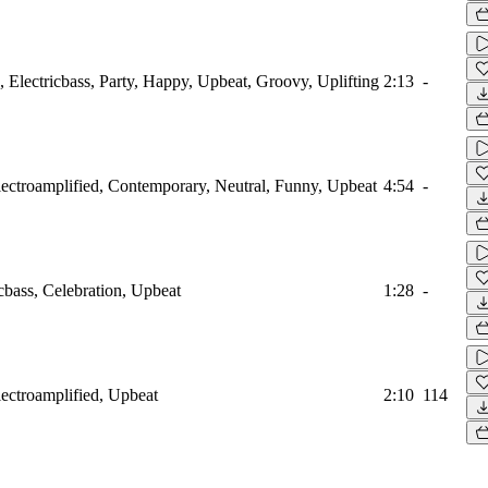
 Electricbass, Party, Happy, Upbeat, Groovy, Uplifting
2:13
-
lectroamplified, Contemporary, Neutral, Funny, Upbeat
4:54
-
bass, Celebration, Upbeat
1:28
-
lectroamplified, Upbeat
2:10
114