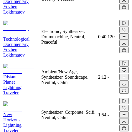
Documentary
Yevhen
Lokhmatov
Electronic, Synthesizer,
Drummachine, Neutral,
0:40
120
Technological
Peaceful
Documentary
Yevhen
Lokhmatov
Ambient/New Age,
Distant
Synthesizer, Soundscape,
2:12
-
Planet
Neutral, Calm
Lightning
Traveler
Synthesizer, Corporate, Scifi,
New
1:54
-
Neutral, Calm
Horizons
Lightning
Traveler