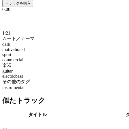
トラックを購入
0:00
1:21
ムード／テーマ
dark
motivational
sport
commercial
楽器
guitar
electricbass
その他のタグ
instrumental
似たトラック
タイトル