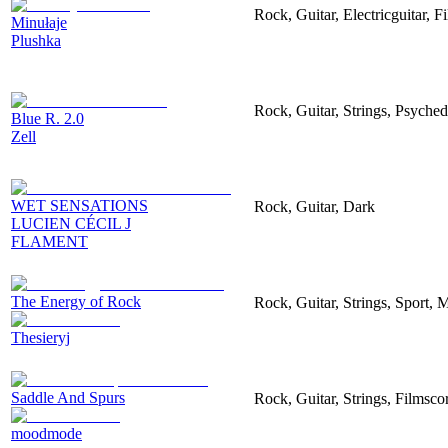
Rock, Guitar, Electricguitar, 
Minułaje
Plushka
Rock, Guitar, Strings, Psyched
Blue R. 2.0
Zell
WET SENSATIONS
Rock, Guitar, Dark
LUCIEN CÉCIL J
FLAMENT
The Energy of Rock
Rock, Guitar, Strings, Sport, 
Thesieryj
Saddle And Spurs
Rock, Guitar, Strings, Filmsco
moodmode