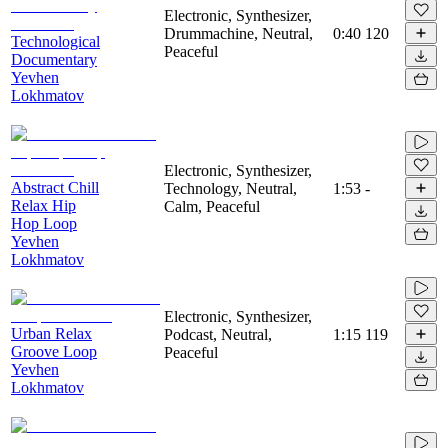
Electronic, Synthesizer,
Drummachine, Neutral,
0:40
120
Technological
Peaceful
Documentary
Yevhen
Lokhmatov
Electronic, Synthesizer,
Abstract Chill
Technology, Neutral,
1:53
-
Relax Hip
Calm, Peaceful
Hop Loop
Yevhen
Lokhmatov
Electronic, Synthesizer,
Urban Relax
Podcast, Neutral,
1:15
119
Groove Loop
Peaceful
Yevhen
Lokhmatov