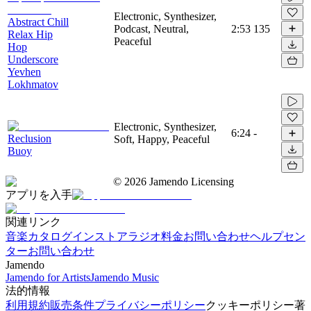
Electronic, Synthesizer,
Abstract Chill
Podcast, Neutral,
2:53
135
Relax Hip
Peaceful
Hop
Underscore
Yevhen
Lokhmatov
Electronic, Synthesizer,
6:24
-
Reclusion
Soft, Happy, Peaceful
Buoy
©
2026
Jamendo Licensing
アプリを入手
関連リンク
音楽カタログ
インストアラジオ
料金
お問い合わせ
ヘルプセン
ター
お問い合わせ
Jamendo
Jamendo for Artists
Jamendo Music
法的情報
利用規約
販売条件
プライバシーポリシー
クッキーポリシー
著