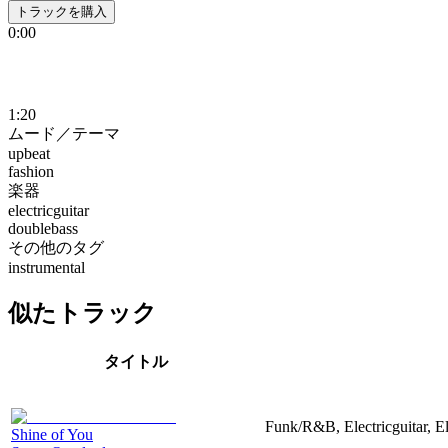
トラックを購入
0:00
1:20
ムード／テーマ
upbeat
fashion
楽器
electricguitar
doublebass
その他のタグ
instrumental
似たトラック
タイトル
Funk/R&B, Electricguitar, E
Shine of You