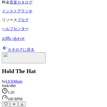
料金
音楽カタログ
インストアラジオ
リソース
ブログ
ヘルプセンター
お問い合わせ
カタログに戻る
Hold The Hat
by
LEXMusic
funk/r&b
1:20
100 BPM