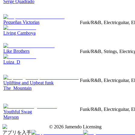
Serge Quadrado
Pequeñas Victorias
Funk/R&B, Electricguitar, E
Living Camboya
Like Brothers
Funk/R&B, Strings, Electricg
Luiza_D
Funk/R&B, Electricguitar, E
Uplifting and Upbeat funk
The_Mountain
Funk/R&B, Electricguitar, El
Youthful Swag
Mayson
©
2026
Jamendo Licensing
アプリを入手