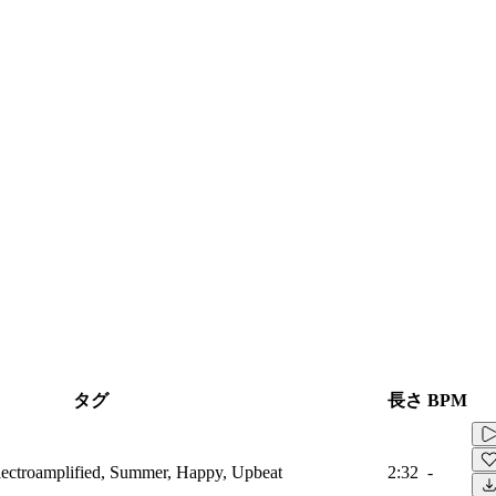
タグ
長さ
BPM
lectroamplified, Summer, Happy, Upbeat
2:32
-