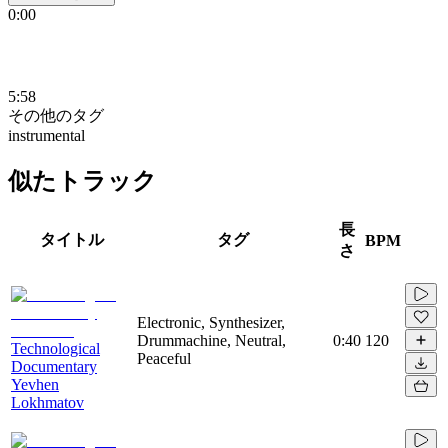
0:00
5:58
その他のタグ
instrumental
似たトラック
長
タイトル
タグ
BPM
さ
Electronic, Synthesizer,
Drummachine, Neutral,
0:40
120
Technological
Peaceful
Documentary
Yevhen
Lokhmatov