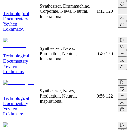
Synthesizer, Drummachine,
Corporate, News, Neutral,
1:12
120
Technological
Inspirational
Documentary
Yevhen
Lokhmatov
Synthesizer, News,
Production, Neutral,
0:40
120
Technological
Inspirational
Documentary
Yevhen
Lokhmatov
Synthesizer, News,
Production, Neutral,
0:56
122
Technological
Inspirational
Documentary
Yevhen
Lokhmatov