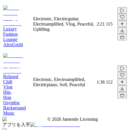
Electronic, Electricguitar,
Electroamplified, Vlog, Peaceful,
2:21
115
Luxury
Uplifting
Fashion
Lounge
AlexGrohl
Relaxed
Electronic, Electroamplified,
Chill
1:36
112
Electricpiano, Soft, Peaceful
Vlog
Hip-
Hop
Osynthw
Background
Music
©
2026
Jamendo Licensing
アプリを入手