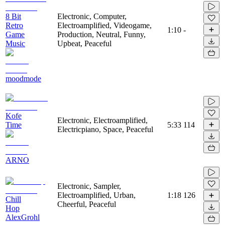
8 Bit
Electronic, Computer,
Retro
Electroamplified, Videogame,
1:10
-
Game
Production, Neutral, Funny,
Music
Upbeat, Peaceful
moodmode
Kofe
Electronic, Electroamplified,
Time
5:33
114
Electricpiano, Space, Peaceful
ARNO
Electronic, Sampler,
Electroamplified, Urban,
1:18
126
Chill
Cheerful, Peaceful
Hop
AlexGrohl