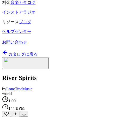
料金
音楽カタログ
インストアラジオ
リソース
ブログ
ヘルプセンター
お問い合わせ
カタログに戻る
River Spirits
by
LoneTreeMusic
world
1:09
144 BPM