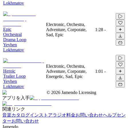
Lokhmatov
Electronic, Orchestra,
Epic
Adventure, Corporate,
1:28
-
Orchestral
Sad, Epic
Drama Loop
Yevhen
Lokhmatov
Electronic, Orchestra,
Heroic
Adventure, Corporate,
1:01
-
Trailer Loop
Energetic, Sad, Epic
Yevhen
Lokhmatov
©
2026
Jamendo Licensing
アプリを入手
関連リンク
音楽カタログ
インストアラジオ
料金
お問い合わせ
ヘルプセン
ター
お問い合わせ
Jamendo