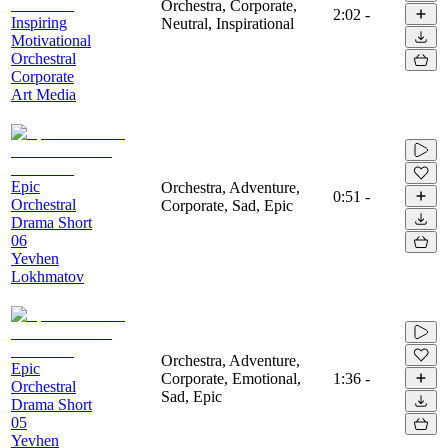
Orchestra, Corporate,
2:02
-
Inspiring
Neutral, Inspirational
Motivational
Orchestral
Corporate
Art Media
Epic
Orchestra, Adventure,
0:51
-
Orchestral
Corporate, Sad, Epic
Drama Short
06
Yevhen
Lokhmatov
Orchestra, Adventure,
Epic
Corporate, Emotional,
1:36
-
Orchestral
Sad, Epic
Drama Short
05
Yevhen