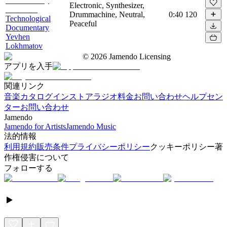
Electronic, Synthesizer,
Drummachine, Neutral,
0:40
120
Technological
Peaceful
Documentary
Yevhen
Lokhmatov
©
2026
Jamendo Licensing
アプリを入手
関連リンク
音楽カタログ
インストアラジオ
料金
お問い合わせ
ヘルプセン
ター
お問い合わせ
Jamendo
Jamendo for Artists
Jamendo Music
法的情報
利用規約
販売条件
プライバシーポリシー
クッキーポリシー
著
作権侵害について
フォローする