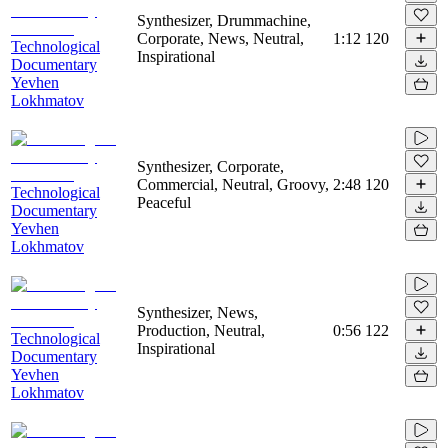
Synthesizer, Drummachine,
Corporate, News, Neutral,
1:12
120
Technological
Inspirational
Documentary
Yevhen
Lokhmatov
Synthesizer, Corporate,
Commercial, Neutral, Groovy,
2:48
120
Technological
Peaceful
Documentary
Yevhen
Lokhmatov
Synthesizer, News,
Production, Neutral,
0:56
122
Technological
Inspirational
Documentary
Yevhen
Lokhmatov