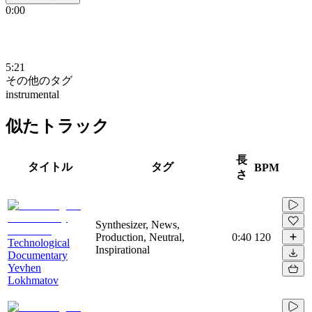
0:00
5:21
その他のタグ
instrumental
似たトラック
長
タイトル
タグ
BPM
さ
Synthesizer, News,
Production, Neutral,
0:40
120
Technological
Inspirational
Documentary
Yevhen
Lokhmatov