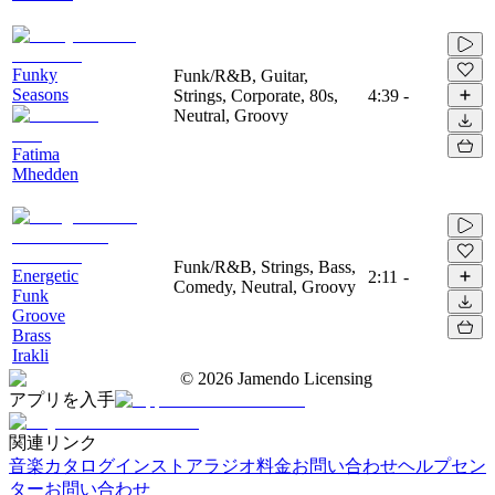
Funky
Funk/R&B, Guitar,
Seasons
Strings, Corporate, 80s,
4:39
-
Neutral, Groovy
Fatima
Mhedden
Funk/R&B, Strings, Bass,
Energetic
2:11
-
Comedy, Neutral, Groovy
Funk
Groove
Brass
Irakli
©
2026
Jamendo Licensing
アプリを入手
関連リンク
音楽カタログ
インストアラジオ
料金
お問い合わせ
ヘルプセン
ター
お問い合わせ