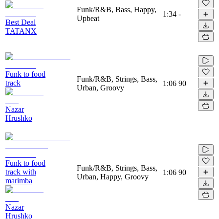
Funk/R&B, Bass, Happy,
1:34
-
Upbeat
Best Deal
TATANX
Funk to food
Funk/R&B, Strings, Bass,
track
1:06
90
Urban, Groovy
Nazar
Hrushko
Funk to food
Funk/R&B, Strings, Bass,
track with
1:06
90
Urban, Happy, Groovy
marimba
Nazar
Hrushko