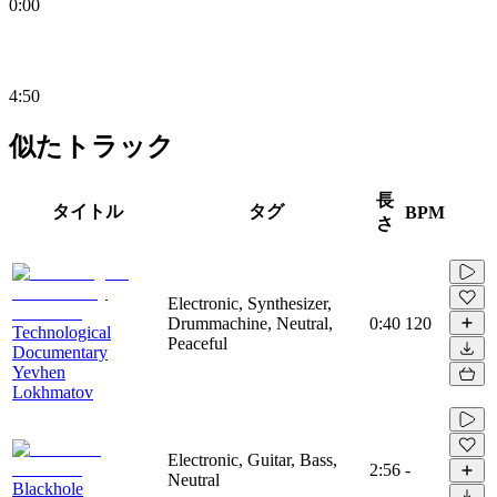
0:00
4:50
似たトラック
長
タイトル
タグ
BPM
さ
Electronic, Synthesizer,
Drummachine, Neutral,
0:40
120
Technological
Peaceful
Documentary
Yevhen
Lokhmatov
Electronic, Guitar, Bass,
2:56
-
Neutral
Blackhole