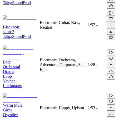
TaigaSoundProd
Electronic, Guitar, Bass,
1:57
-
Blackhole
Neutral
short 2
TaigaSoundProd
Electronic, Orchestra,
Epic
Adventure, Corporate, Sad,
1:28
-
Orchestral
Epic
Drama
Loop
Yevhen
Lokhmatov
Warm Indie
Electronic, Happy, Upbeat
1:53
-
Glow
Osynthw