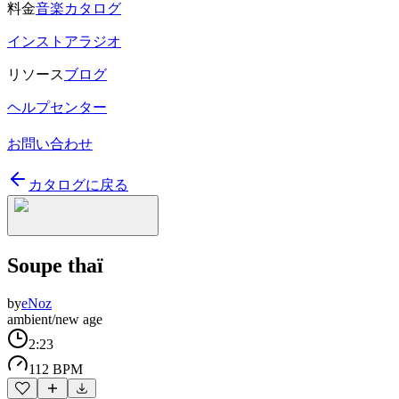
料金
音楽カタログ
インストアラジオ
リソース
ブログ
ヘルプセンター
お問い合わせ
カタログに戻る
Soupe thaï
by
eNoz
ambient/new age
2:23
112 BPM