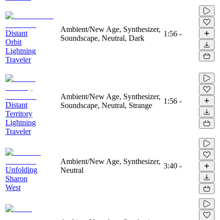
Ambient/New Age, Synthesizer,
Distant
1:56
-
Soundscape, Neutral, Dark
Orbit
Lightning
Traveler
Ambient/New Age, Synthesizer,
1:56
-
Distant
Soundscape, Neutral, Strange
Territory
Lightning
Traveler
Ambient/New Age, Synthesizer,
3:40
-
Unfolding
Neutral
Sharon
West