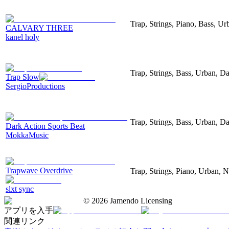
Trap, Strings, Piano, Bass, Ur
CALVARY THREE
kanel holy
Trap, Strings, Bass, Urban, D
Trap Slow
SergioProductions
Trap, Strings, Bass, Urban, D
Dark Action Sports Beat
MokkaMusic
Trapwave Overdrive
Trap, Strings, Piano, Urban, N
slxt sync
©
2026
Jamendo Licensing
アプリを入手
関連リンク