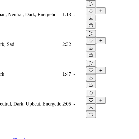
ban, Neutral, Dark, Energetic
1:13
-
ark, Sad
2:32
-
ark
1:47
-
eutral, Dark, Upbeat, Energetic
2:05
-