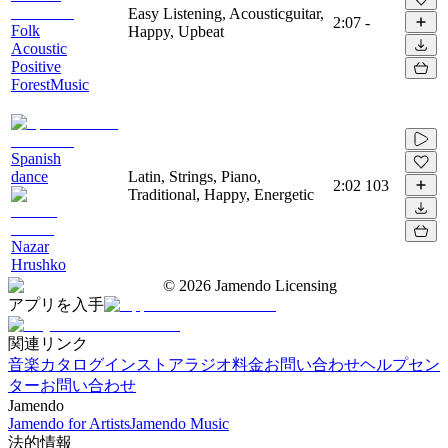
Easy Listening, Acousticguitar,
2:07
-
Folk
Happy, Upbeat
Acoustic
Positive
ForestMusic
Spanish
dance
Latin, Strings, Piano,
2:02
103
Traditional, Happy, Energetic
Nazar
Hrushko
©
2026
Jamendo Licensing
アプリを入手
関連リンク
音楽カタログ
インストアラジオ
料金
お問い合わせ
ヘルプセン
ター
お問い合わせ
Jamendo
Jamendo for Artists
Jamendo Music
法的情報