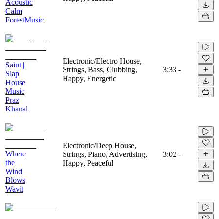
Acoustic
Calm
ForestMusic
Electronic/Electro House,
Saint |
Strings, Bass, Clubbing,
3:33
-
Slap
Happy, Energetic
House
Music
Praz
Khanal
Electronic/Deep House,
Where
Strings, Piano, Advertising,
3:02
-
the
Happy, Peaceful
Wind
Blows
Wavit