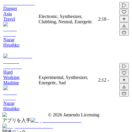
Danger
Asia
Electronic, Synthesizer,
Travel
2:18
-
Clubbing, Neutral, Energetic
Nazar
Hrushko
Hard
Working
Experimental, Synthesizer,
2:12
-
Mashine
Energetic, Sad
Nazar
Hrushko
©
2026
Jamendo Licensing
アプリを入手
関連リンク