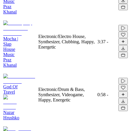
Music
Praz
Khanal
Electronic/Electro House,
Mocha |
Synthesizer, Clubbing, Happy,
3:37
-
Slap
Energetic
House
Music
Praz
Khanal
God Of
Electronic/Drum & Bass,
Travel
Synthesizer, Videogame,
0:58
-
Happy, Energetic
Nazar
Hrushko