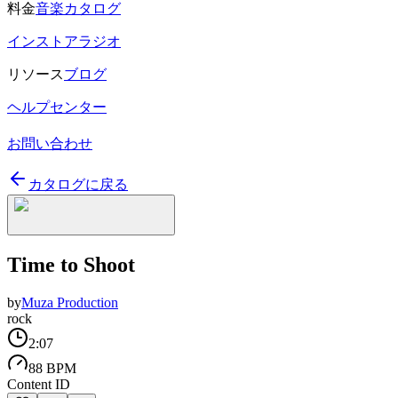
料金
音楽カタログ
インストアラジオ
リソース
ブログ
ヘルプセンター
お問い合わせ
カタログに戻る
Time to Shoot
by
Muza Production
rock
2:07
88 BPM
Content ID