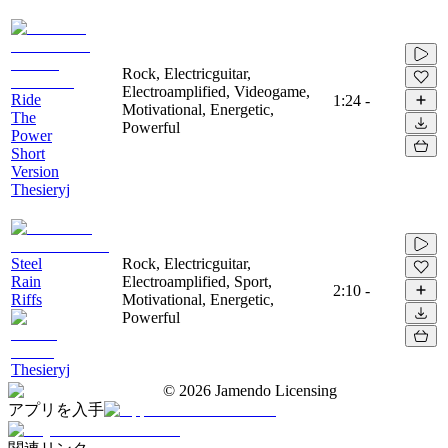
Rock, Electricguitar,
Electroamplified, Videogame,
Ride
1:24
-
Motivational, Energetic,
The
Powerful
Power
Short
Version
Thesieryj
Steel
Rock, Electricguitar,
Rain
Electroamplified, Sport,
2:10
-
Riffs
Motivational, Energetic,
Powerful
Thesieryj
©
2026
Jamendo Licensing
アプリを入手