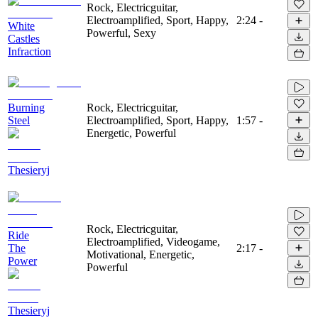
Rock, Electricguitar,
Electroamplified, Sport, Happy,
2:24
-
White
Powerful, Sexy
Castles
Infraction
Burning
Rock, Electricguitar,
Steel
Electroamplified, Sport, Happy,
1:57
-
Energetic, Powerful
Thesieryj
Rock, Electricguitar,
Ride
Electroamplified, Videogame,
The
2:17
-
Motivational, Energetic,
Power
Powerful
Thesieryj