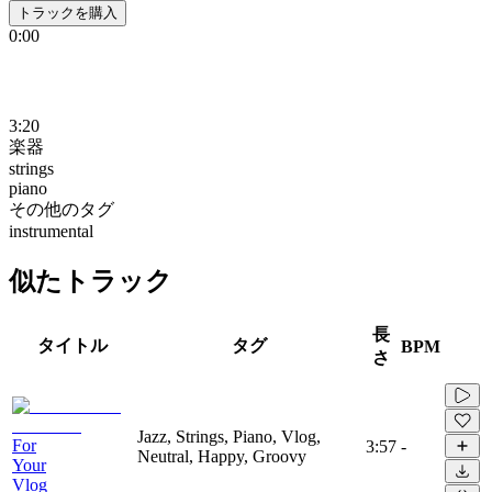
トラックを購入
0:00
3:20
楽器
strings
piano
その他のタグ
instrumental
似たトラック
長
タイトル
タグ
BPM
さ
Jazz, Strings, Piano, Vlog,
For
3:57
-
Neutral, Happy, Groovy
Your
Vlog