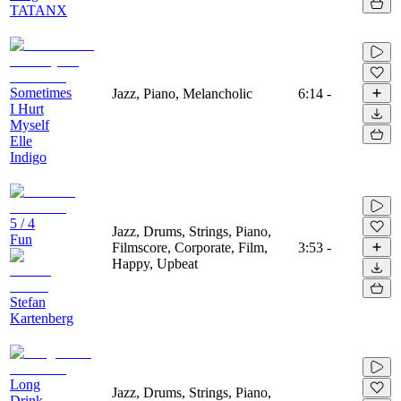
TATANX
Sometimes
Jazz, Piano, Melancholic
6:14
-
I Hurt
Myself
Elle
Indigo
5 / 4
Jazz, Drums, Strings, Piano,
Fun
Filmscore, Corporate, Film,
3:53
-
Happy, Upbeat
Stefan
Kartenberg
Long
Jazz, Drums, Strings, Piano,
Drink