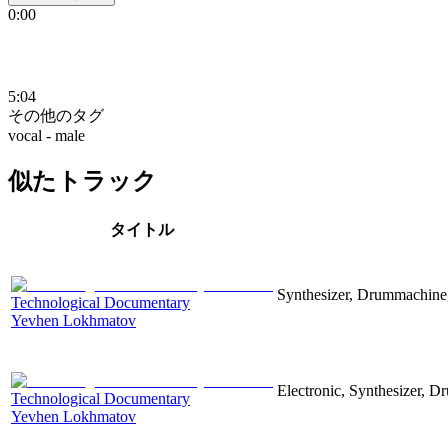
0:00
5:04
その他のタグ
vocal - male
似たトラック
タイトル
Synthesizer, Drummachine, 
Technological Documentary
Yevhen Lokhmatov
Electronic, Synthesizer, D
Technological Documentary
Yevhen Lokhmatov