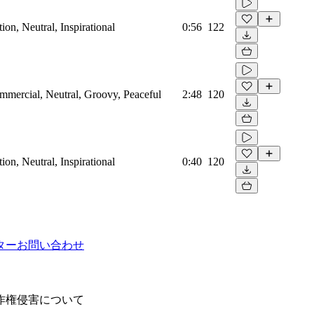
on, Neutral, Inspirational
0:56
122
mmercial, Neutral, Groovy, Peaceful
2:48
120
on, Neutral, Inspirational
0:40
120
ター
お問い合わせ
作権侵害について