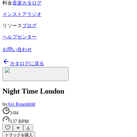
料金
音楽カタログ
インストアラジオ
リソース
ブログ
ヘルプセンター
お問い合わせ
カタログに戻る
Night Time London
by
Avi Rosenfeld
5:04
137 BPM
トラックを購入