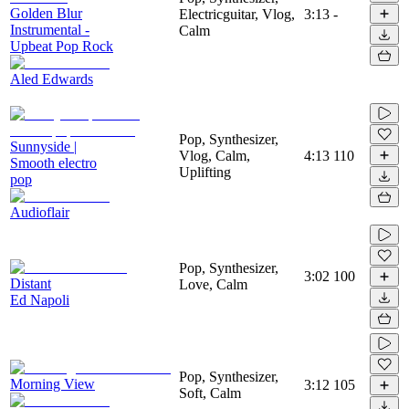
Golden Blur
Electricguitar, Vlog,
3:13
-
Instrumental -
Calm
Upbeat Pop Rock
Aled Edwards
Pop, Synthesizer,
Sunnyside |
Vlog, Calm,
4:13
110
Smooth electro
Uplifting
pop
Audioflair
Pop, Synthesizer,
3:02
100
Distant
Love, Calm
Ed Napoli
Pop, Synthesizer,
Morning View
3:12
105
Soft, Calm