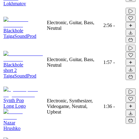
Lokhmatov
Electronic, Guitar, Bass,
2:56
-
Neutral
Blackhole
TaigaSoundProd
Electronic, Guitar, Bass,
1:57
-
Blackhole
Neutral
short 2
TaigaSoundProd
Synth Pop
Electronic, Synthesizer,
Long Logo
Videogame, Neutral,
1:36
-
Upbeat
Nazar
Hrushko