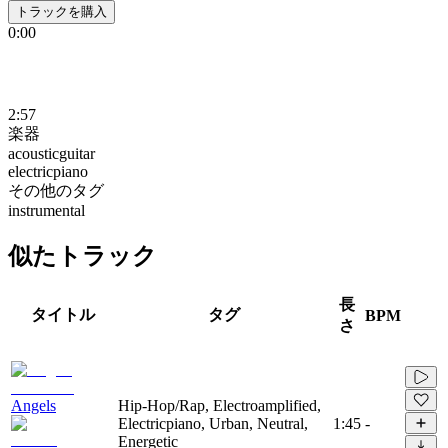
トラックを購入
0:00
2:57
楽器
acousticguitar
electricpiano
その他のタグ
instrumental
似たトラック
長
タイトル
タグ
BPM
さ
Angels
Hip-Hop/Rap, Electroamplified,
Electricpiano, Urban, Neutral,
1:45
-
Energetic