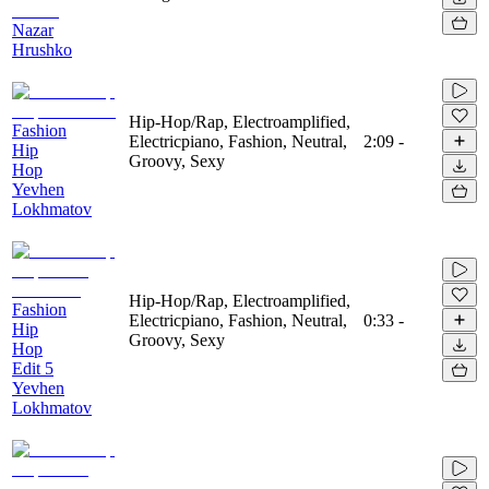
Nazar
Hrushko
Hip-Hop/Rap, Electroamplified,
Fashion
Electricpiano, Fashion, Neutral,
2:09
-
Hip
Groovy, Sexy
Hop
Yevhen
Lokhmatov
Hip-Hop/Rap, Electroamplified,
Fashion
Electricpiano, Fashion, Neutral,
0:33
-
Hip
Groovy, Sexy
Hop
Edit 5
Yevhen
Lokhmatov