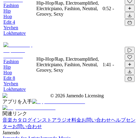
Hip-Hop/Rap, Electroamplified,
Fashion
Electricpiano, Fashion, Neutral,
0:52
-
Hip
Groovy, Sexy
Hop
Edit 4
Yevhen
Lokhmatov
Hip-Hop/Rap, Electroamplified,
Fashion
Electricpiano, Fashion, Neutral,
1:41
-
Hip
Groovy, Sexy
Hop
Edit 8
Yevhen
Lokhmatov
©
2026
Jamendo Licensing
アプリを入手
関連リンク
音楽カタログ
インストアラジオ
料金
お問い合わせ
ヘルプセン
ター
お問い合わせ
Jamendo