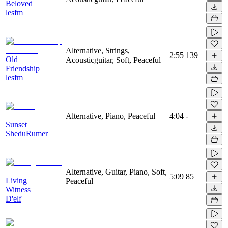
Beloved
lesfm
Alternative, Strings,
2:55
139
Old
Acousticguitar, Soft, Peaceful
Friendship
lesfm
Alternative, Piano, Peaceful
4:04
-
Sunset
SheduRumer
Alternative, Guitar, Piano, Soft,
5:09
85
Living
Peaceful
Witness
D'elf