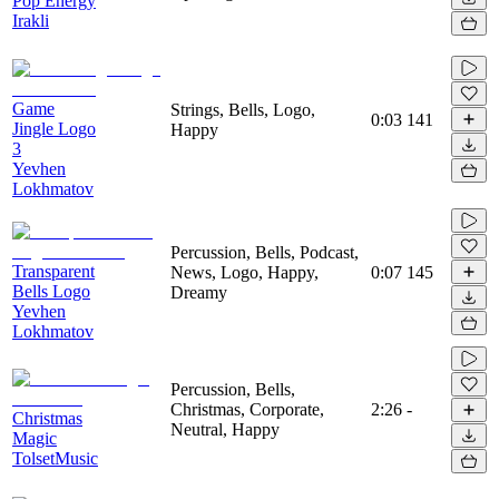
Pop Energy
Irakli
Game
Strings, Bells, Logo,
0:03
141
Jingle Logo
Happy
3
Yevhen
Lokhmatov
Percussion, Bells, Podcast,
Transparent
News, Logo, Happy,
0:07
145
Bells Logo
Dreamy
Yevhen
Lokhmatov
Percussion, Bells,
Christmas, Corporate,
2:26
-
Christmas
Neutral, Happy
Magic
TolsetMusic