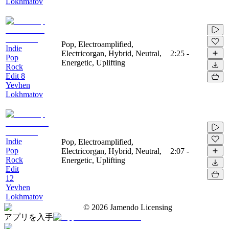
Lokhmatov
Pop, Electroamplified,
Indie
Electricorgan, Hybrid, Neutral,
2:25
-
Pop
Energetic, Uplifting
Rock
Edit 8
Yevhen
Lokhmatov
Indie
Pop, Electroamplified,
Pop
Electricorgan, Hybrid, Neutral,
2:07
-
Rock
Energetic, Uplifting
Edit
12
Yevhen
Lokhmatov
©
2026
Jamendo Licensing
アプリを入手