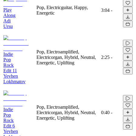
Pop, Electricguitar, Happy,
Play
3:04
-
Energetic
Along
Adi
Ursu
Pop, Electroamplified,
Indie
Electricorgan, Hybrid, Neutral,
2:25
-
Pop
Energetic, Uplifting
Rock
Edit 11
Yevhen
Lokhmatov
Pop, Electroamplified,
Indie
Electricorgan, Hybrid, Neutral,
0:40
-
Pop
Energetic, Uplifting
Rock
Edit 6
Yevhen