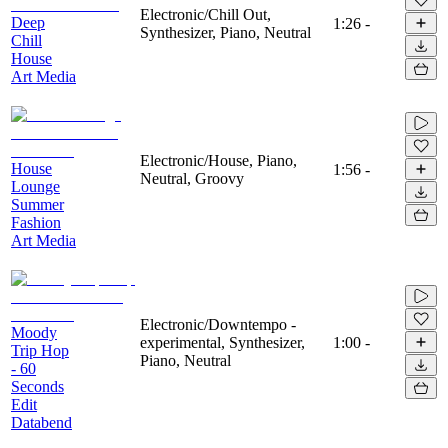
Electronic/Chill Out,
Deep
1:26
-
Synthesizer, Piano, Neutral
Chill
House
Art Media
Electronic/House, Piano,
House
1:56
-
Neutral, Groovy
Lounge
Summer
Fashion
Art Media
Electronic/Downtempo -
Moody
experimental, Synthesizer,
1:00
-
Trip Hop
Piano, Neutral
- 60
Seconds
Edit
Databend