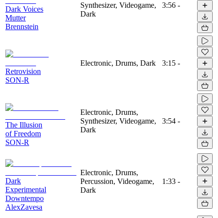
Synthesizer, Videogame,
3:56
-
Dark Voices
Dark
Mutter
Brennstein
Electronic, Drums, Dark
3:15
-
Retrovision
SON-R
Electronic, Drums,
Synthesizer, Videogame,
3:54
-
The Illusion
Dark
of Freedom
SON-R
Electronic, Drums,
Dark
Percussion, Videogame,
1:33
-
Experimental
Dark
Downtempo
AlexZavesa