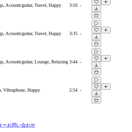
gs, Acousticguitar, Travel, Happy
3:16
-
gs, Acousticguitar, Travel, Happy
3:35
-
gs, Acousticguitar, Lounge, Relaxing
3:44
-
o, Vibraphone, Happy
2:54
-
ター
お問い合わせ