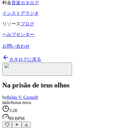
料金
音楽カタログ
インストアラジオ
リソース
ブログ
ヘルプセンター
お問い合わせ
カタログに戻る
Na prisão de teus olhos
by
Régis V. Gronoff
latin/bossa nova
3:28
89 BPM