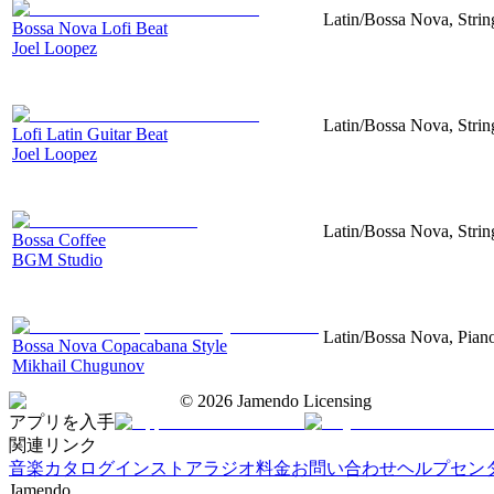
Latin/Bossa Nova, Strin
Bossa Nova Lofi Beat
Joel Loopez
Latin/Bossa Nova, Strin
Lofi Latin Guitar Beat
Joel Loopez
Latin/Bossa Nova, Strin
Bossa Coffee
BGM Studio
Latin/Bossa Nova, Pian
Bossa Nova Copacabana Style
Mikhail Chugunov
©
2026
Jamendo Licensing
アプリを入手
関連リンク
音楽カタログ
インストアラジオ
料金
お問い合わせ
ヘルプセン
Jamendo