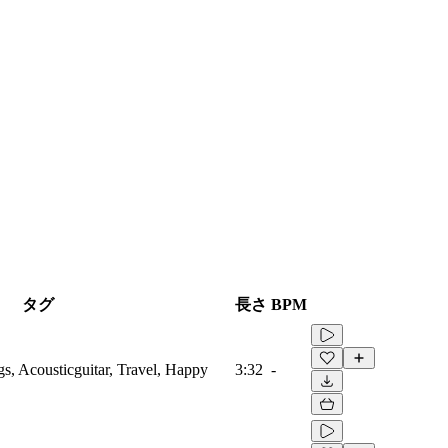
タグ
長さ
BPM
gs, Acousticguitar, Travel, Happy
3:32
-