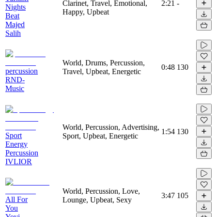
Clarinet, Travel, Emotional,
2:21
-
Nights
Happy, Upbeat
Beat
Majed
Salih
World, Drums, Percussion,
0:48
130
percussion
Travel, Upbeat, Energetic
RND-
Music
World, Percussion, Advertising,
1:54
130
Sport
Sport, Upbeat, Energetic
Energy
Percussion
IVLIOR
World, Percussion, Love,
3:47
105
All For
Lounge, Upbeat, Sexy
You
Yovi