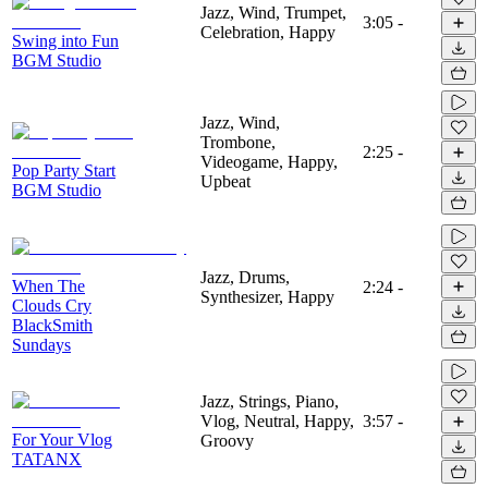
Jazz, Wind, Trumpet,
3:05
-
Celebration, Happy
Swing into Fun
BGM Studio
Jazz, Wind,
Trombone,
2:25
-
Videogame, Happy,
Pop Party Start
Upbeat
BGM Studio
Jazz, Drums,
When The
2:24
-
Synthesizer, Happy
Clouds Cry
BlackSmith
Sundays
Jazz, Strings, Piano,
Vlog, Neutral, Happy,
3:57
-
For Your Vlog
Groovy
TATANX