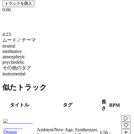
トラックを購入
0:00
4:23
ムード／テーマ
neutral
meditative
atmospheric
psychedelic
その他のタグ
instrumental
似たトラック
長
タイトル
タグ
BPM
さ
Ambient/New Age, Synthesizer,
Distant
1:56
-