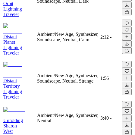
Soundscape, Neutral, Dark
Orbit
Lightning
Traveler
Ambient/New Age, Synthesizer,
Distant
2:12
-
Soundscape, Neutral, Calm
Planet
Lightning
Traveler
Ambient/New Age, Synthesizer,
1:56
-
Distant
Soundscape, Neutral, Strange
Territory
Lightning
Traveler
Ambient/New Age, Synthesizer,
3:40
-
Unfolding
Neutral
Sharon
West