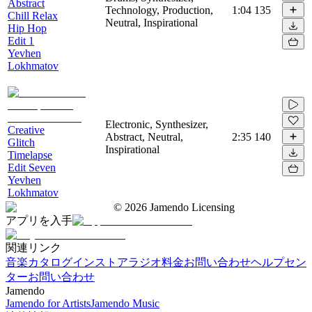
Abstract
Technology, Production,
1:04
135
Chill Relax
Neutral, Inspirational
Hip Hop
Edit 1
Yevhen
Lokhmatov
Electronic, Synthesizer,
Creative
Abstract, Neutral,
2:35
140
Glitch
Inspirational
Timelapse
Edit Seven
Yevhen
Lokhmatov
©
2026
Jamendo Licensing
アプリを入手
関連リンク
音楽カタログ
インストアラジオ
料金
お問い合わせ
ヘルプセン
ター
お問い合わせ
Jamendo
Jamendo for Artists
Jamendo Music