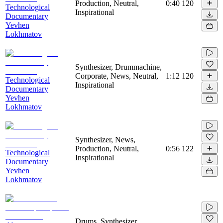
Production, Neutral,
0:40
120
Technological
Inspirational
Documentary
Yevhen
Lokhmatov
Synthesizer, Drummachine,
Corporate, News, Neutral,
1:12
120
Technological
Inspirational
Documentary
Yevhen
Lokhmatov
Synthesizer, News,
Production, Neutral,
0:56
122
Technological
Inspirational
Documentary
Yevhen
Lokhmatov
Drums, Synthesizer,