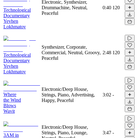
Electronic, Synthesizer,
Drummachine, Neutral,
0:40
120
Technological
Peaceful
Documentary
Yevhen
Lokhmatov
Synthesizer, Corporate,
Commercial, Neutral, Groovy,
2:48
120
Technological
Peaceful
Documentary
Yevhen
Lokhmatov
Electronic/Deep House,
Where
Strings, Piano, Advertising,
3:02
-
the Wind
Happy, Peaceful
Blows
Wavit
Electronic/Deep House,
Strings, Piano, Lounge,
3:47
-
3AM in