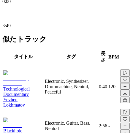
0:00
3:49
似たトラック
長
タイトル
タグ
BPM
さ
Electronic, Synthesizer,
Drummachine, Neutral,
0:40
120
Technological
Peaceful
Documentary
Yevhen
Lokhmatov
Electronic, Guitar, Bass,
2:56
-
Neutral
Blackhole