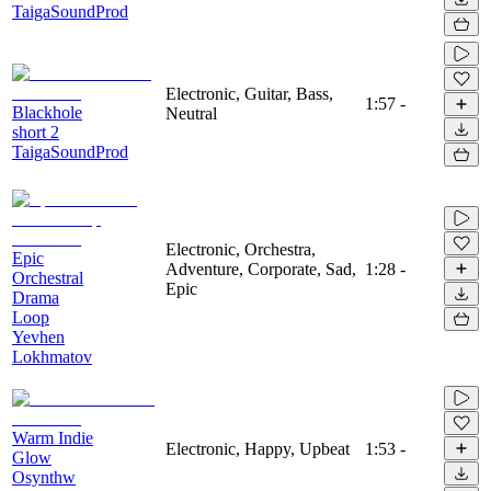
TaigaSoundProd
Electronic, Guitar, Bass,
1:57
-
Blackhole
Neutral
short 2
TaigaSoundProd
Electronic, Orchestra,
Epic
Adventure, Corporate, Sad,
1:28
-
Orchestral
Epic
Drama
Loop
Yevhen
Lokhmatov
Warm Indie
Electronic, Happy, Upbeat
1:53
-
Glow
Osynthw